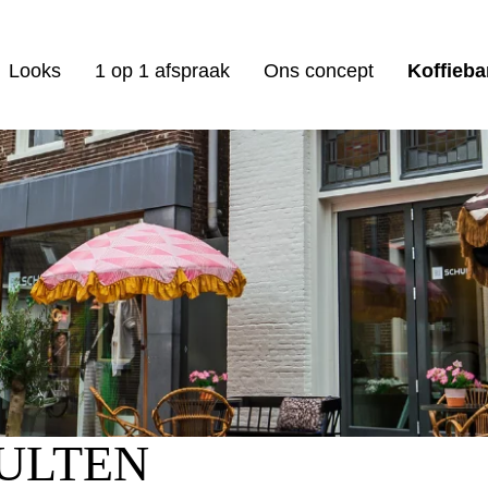
Looks
1 op 1 afspraak
Ons concept
Koffieba
HULTEN