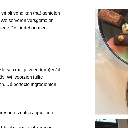
vrijblijvend kan (na) genieten
s. We serveren versgemalen
sserie De Lindeboom
en
kletsen met je vriend(inn)en/of
EN!
Wij voorzien jullie
en. Dé perfecte ingrediënten
persoon (zoals cappuccino,
telijke, zoete lekkernijen