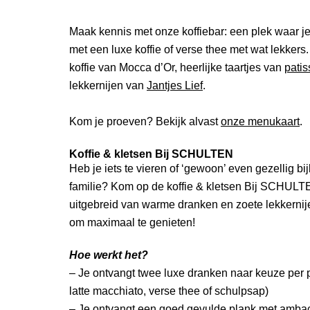
Maak kennis met onze koffiebar: een plek waar je 
met een luxe koffie of verse thee met wat lekker
koffie van Mocca d’Or, heerlijke taartjes van
pati
lekkernijen van
Jantjes Lief
.
Kom je proeven? Bekijk alvast
onze menukaart
.
Koffie & kletsen Bij SCHULTEN
Heb je iets te vieren of ‘gewoon’ even gezellig bij
familie? Kom op
de koffie & kletsen
Bij SCHULT
uitgebreid van warme dranken en zoete lekkernij
om maximaal
te genieten!
Hoe werkt het?
– Je ontvangt twee luxe dranken naar keuze per 
latte macchiato, verse thee of schulpsap)
– Je ontvangt een goed gevulde plank met ambach