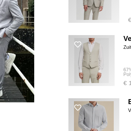
Ve
Zui
67%
Pol
€ 
V