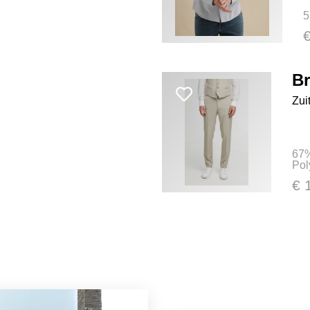
5
Br
Zui
67%
Pol
€ 