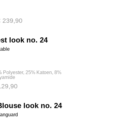
€ 239,90
st look no. 24
table
 Polyester, 25% Katoen, 8%
yamide
129,90
Blouse look no. 24
anguard