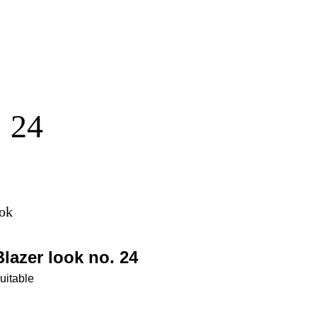
 24
ook
Blazer look no. 24
uitable