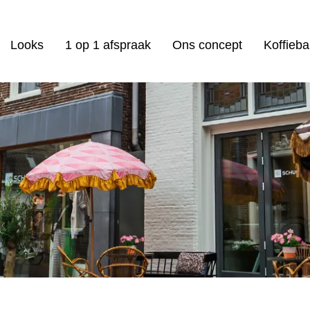
Looks
1 op 1 afspraak
Ons concept
Koffieba