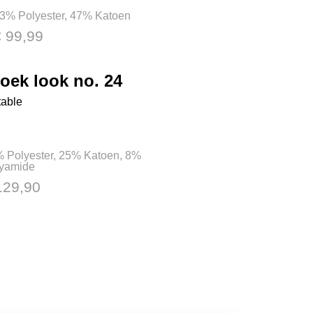
3% Polyester, 47% Katoen
€ 99,99
oek look no. 24
table
 Polyester, 25% Katoen, 8%
yamide
129,90