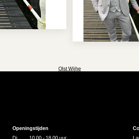
Olst Wijhe
Openingstijden
Co
Di
10.00 - 18.00 uur
La