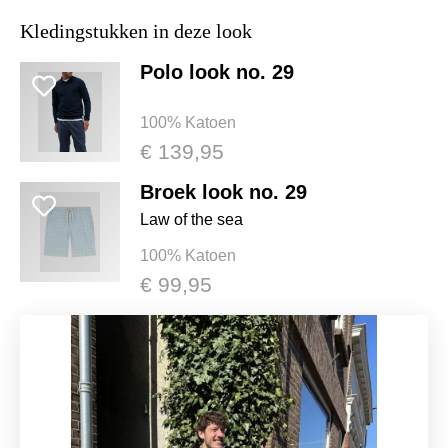
Kledingstukken in deze look
Polo look no. 29
100% Katoen
€ 139,95
Broek look no. 29
Law of the sea
100% Katoen
€ 99,95