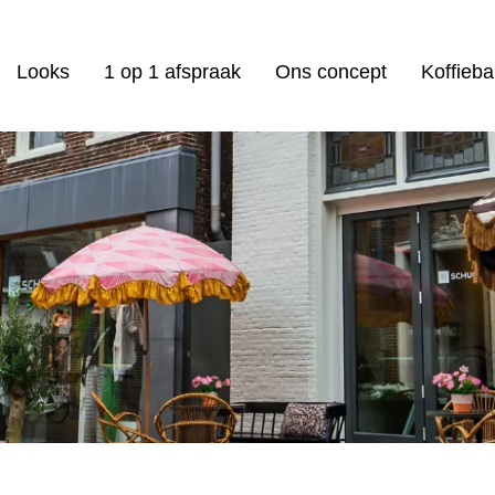
Looks
1 op 1 afspraak
Ons concept
Koffieba