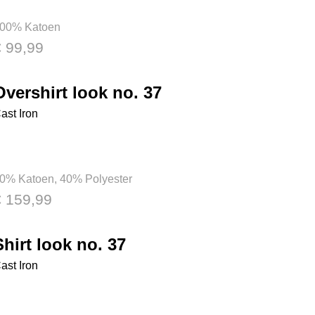
00% Katoen
€ 99,99
Overshirt look no. 37
ast Iron
0% Katoen, 40% Polyester
€ 159,99
Shirt look no. 37
ast Iron