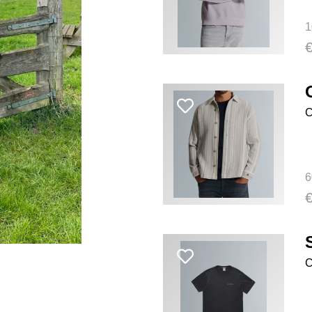
1
C
6
C