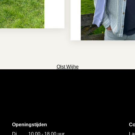
Olst Wijhe
Openingstijden
Co
Di
10.00 - 18.00 uur
La