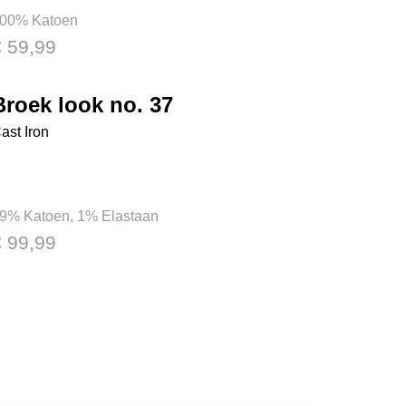
00% Katoen
€ 59,99
Broek look no. 37
ast Iron
9% Katoen, 1% Elastaan
€ 99,99