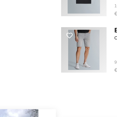
1
C
9