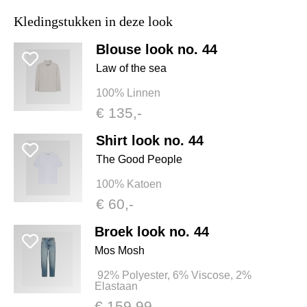
Kledingstukken in deze look
Blouse look no. 44
Law of the sea
100% Linnen
€ 135,-
Shirt look no. 44
The Good People
100% Katoen
€ 60,-
Broek look no. 44
Mos Mosh
92% Polyester, 6% Viscose, 2%
Elastaan
€ 159,99