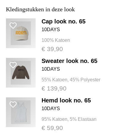
Kledingstukken in deze look
Cap look no. 65
10DAYS
100% Katoen
€ 39,90
Sweater look no. 65
10DAYS
55% Katoen, 45% Polyester
€ 139,90
Hemd look no. 65
10DAYS
95% Katoen, 5% Elastaan
€ 59,90